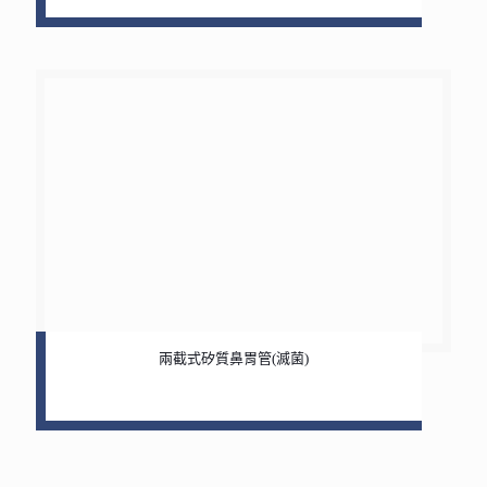
兩截式矽質鼻胃管(滅菌)