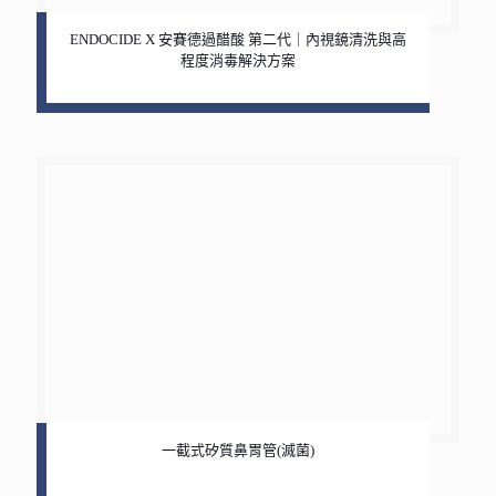
ENDOCIDE X 安賽德過醋酸 第二代｜內視鏡清洗與高
程度消毒解決方案
一截式矽質鼻胃管(滅菌)