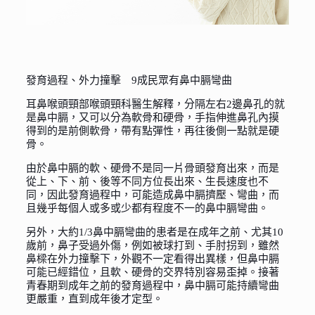
發育過程、外力撞擊 9成民眾有鼻中膈彎曲
耳鼻喉頭頸部喉頭頸科醫生解釋，分隔左右2邊鼻孔的就
是鼻中膈，又可以分為軟骨和硬骨，手指伸進鼻孔內摸
得到的是前側軟骨，帶有點彈性，再往後側一點就是硬
骨。
由於鼻中膈的軟、硬骨不是同一片骨頭發育出來，而是
從上、下、前、後等不同方位長出來、生長速度也不
同，因此發育過程中，可能造成鼻中膈擠壓、彎曲，而
且幾乎每個人或多或少都有程度不一的鼻中膈彎曲。
另外，大約1/3鼻中膈彎曲的患者是在成年之前、尤其10
歲前，鼻子受過外傷，例如被球打到、手肘拐到，雖然
鼻樑在外力撞擊下，外觀不一定看得出異樣，但鼻中膈
可能已經錯位，且軟、硬骨的交界特別容易歪掉。接著
青春期到成年之前的發育過程中，鼻中膈可能持續彎曲
更嚴重，直到成年後才定型。