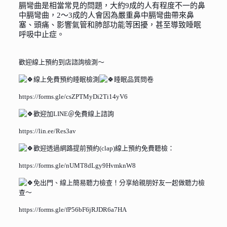
膈彎曲是相當常見的問題，大約9成的人有程度不一的鼻
中膈彎曲，2～3成的人會因為嚴重鼻中膈彎曲帶來鼻
塞、頭痛、影響氣管和肺部功能等困擾，甚至導致睡眠
呼吸中止症。
歡迎線上預約到店諮詢檢測～
線上免費預約睡眠檢測
睡眠品質問卷
https://forms.gle/csZPTMyDi2Ti14yV6
歡迎加LINE＠免費線上諮詢
https://lin.ee/Res3av
歡迎透過網路提前預約(clap)線上預約免費聽檢：
https://forms.gle/nUMT8dLgy9HvmknW8
免出門、線上簡易聽力檢查！分享給親朋好友一起做聽力檢
查～
https://forms.gle/fP56bF6jRJDR6a7HA