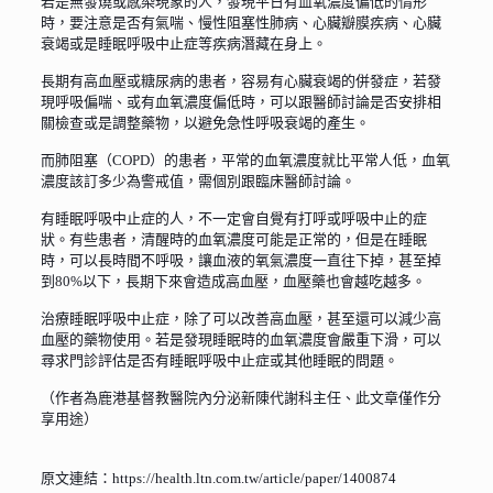
若是無發燒或感染現象的人，發現平日有血氧濃度偏低的情形
時，要注意是否有氣喘、慢性阻塞性肺病、心臟瓣膜疾病、心臟
衰竭或是睡眠呼吸中止症等疾病潛藏在身上。
長期有高血壓或糖尿病的患者，容易有心臟衰竭的併發症，若發
現呼吸偏喘、或有血氧濃度偏低時，可以跟醫師討論是否安排相
關檢查或是調整藥物，以避免急性呼吸衰竭的產生。
而肺阻塞（COPD）的患者，平常的血氧濃度就比平常人低，血氧
濃度該訂多少為警戒值，需個別跟臨床醫師討論。
有睡眠呼吸中止症的人，不一定會自覺有打呼或呼吸中止的症
狀。有些患者，清醒時的血氧濃度可能是正常的，但是在睡眠
時，可以長時間不呼吸，讓血液的氧氣濃度一直往下掉，甚至掉
到80%以下，長期下來會造成高血壓，血壓藥也會越吃越多。
治療睡眠呼吸中止症，除了可以改善高血壓，甚至還可以減少高
血壓的藥物使用。若是發現睡眠時的血氧濃度會嚴重下滑，可以
尋求門診評估是否有睡眠呼吸中止症或其他睡眠的問題。
（作者為鹿港基督教醫院內分泌新陳代謝科主任、此文章僅作分
享用途）
原文連結：https://health.ltn.com.tw/article/paper/1400874