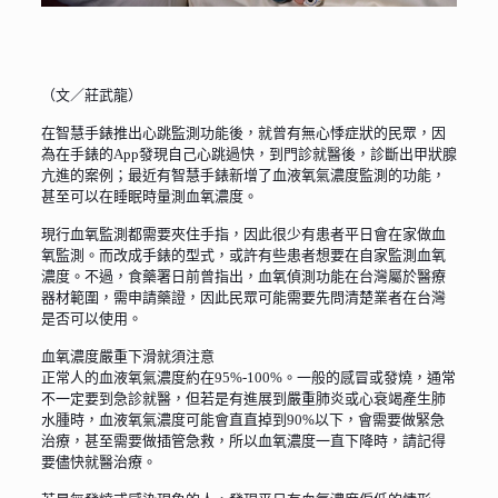
（文／莊武龍）
在智慧手錶推出心跳監測功能後，就曾有無心悸症狀的民眾，因
為在手錶的App發現自己心跳過快，到門診就醫後，診斷出甲狀腺
亢進的案例；最近有智慧手錶新增了血液氧氣濃度監測的功能，
甚至可以在睡眠時量測血氧濃度。
現行血氧監測都需要夾住手指，因此很少有患者平日會在家做血
氧監測。而改成手錶的型式，或許有些患者想要在自家監測血氧
濃度。不過，食藥署日前曾指出，血氧偵測功能在台灣屬於醫療
器材範圍，需申請藥證，因此民眾可能需要先問清楚業者在台灣
是否可以使用。
血氧濃度嚴重下滑就須注意
正常人的血液氧氣濃度約在95%-100%。一般的感冒或發燒，通常
不一定要到急診就醫，但若是有進展到嚴重肺炎或心衰竭產生肺
水腫時，血液氧氣濃度可能會直直掉到90%以下，會需要做緊急
治療，甚至需要做插管急救，所以血氧濃度一直下降時，請記得
要儘快就醫治療。