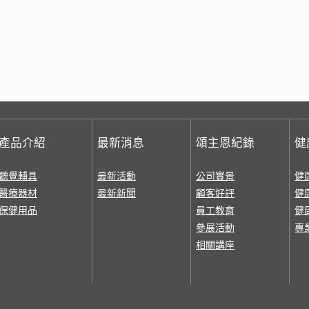
產品介紹
最新消息
頌主恩紀錄
健
聽覺輔具
最新活動
公司實景
健
醫療器材
最新新聞
顧客好評
健
保健用品
員工教育
健
參展活動
專
相關講座