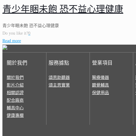
青少年睏未飽 恐不益心理健康
青少年睏未飽 恐不益心理健康
Do you like it?
0
Read more
關於我們
服務據點
營業項目
關於我們
頌恩助聽器
醫療儀器
影片介紹
頌主恩實業
聽覺輔具
相關認證
保健用品
配合廠商
輔具中心
健康專欄