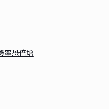
機率恐倍增