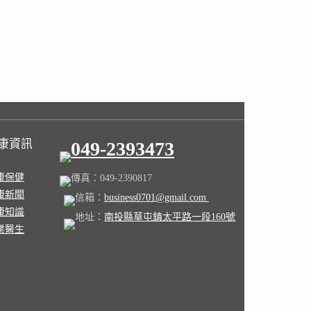
康資訊
049-2393473
康保健
傳真：049-2390817
康新聞
信箱：
business0701@gmail.com
康知識
地址：
南投縣草屯鎮太平路一段160號
業醫生