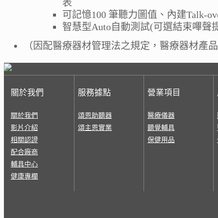
表
可記憶100 筆聽力圖值、內建Talk-o
智慧型Auto自動測試(可選結束嗶聲提示
（因配醫療器材管理法之規定，醫療器材產品
關於我們
服務據點
營業項目
關於我們
頌恩助聽器
醫療儀器
影片介紹
頌主恩實業
聽覺輔具
相關認證
保健用品
配合廠商
輔具中心
健康專欄