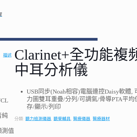
室
Clarinet+全功能複
描述
中耳分析儀
USB同步(Noah相容)電腦連控Daisy軟體,
力圖雙耳重疊/分列/可調氣/骨導PTA平均
CL
存/顯示/列印
音純
分類:
聽力檢測儀器
,
聽覺輔具
,
醫療儀器
,
醫療器材
頻測值