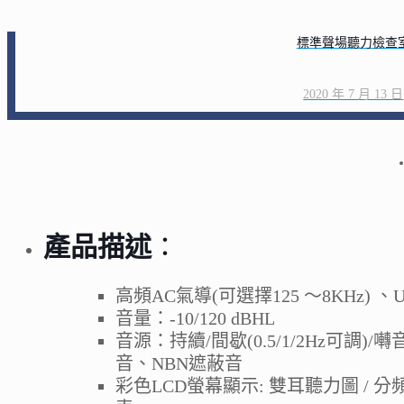
標準聲場聽力檢查
2020 年 7 月 13 日
產品描述
：
高頻AC氣導(可選擇125 ～8KHz) 、U
音量：-10/120 dBHL
音源：持續/間歇(0.5/1/2Hz可調)/囀
音、NBN遮蔽音
彩色LCD螢幕顯示: 雙耳聽力圖 / 分