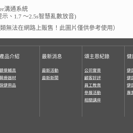
ver溝通系統
、1.7 ～2.5s智慧亂數放音)
類無法在網路上販售！此圖片僅供參考使用）
產品介紹
最新消息
頌主恩紀錄
健
聽覺輔具
最新活動
公司實景
健
醫療器材
最新新聞
顧客好評
健
保健用品
員工教育
健
參展活動
專
相關講座