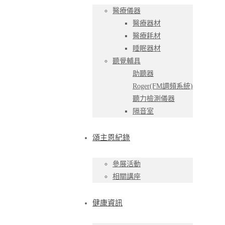
醫療儀器
醫療器材
醫療耗材
睡眠器材
聽覺輔具
助聽器
Roger(FM調頻系統)
聽力檢測儀器
隔音室
頌主恩紀錄
參展活動
相關講座
健康資訊