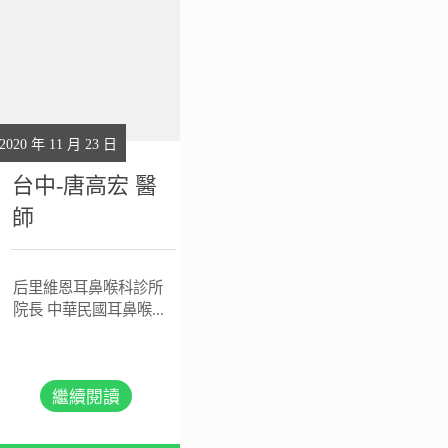
2020 年 11 月 23 日
台中-唐高宏 醫
師
后里維恩耳鼻喉科診所
院長 中華民國耳鼻喉...
繼續閱讀