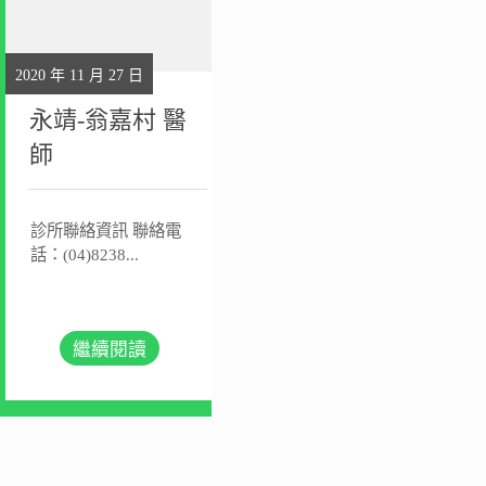
2020 年 11 月 27 日
永靖-翁嘉村 醫
師
診所聯絡資訊 聯絡電
話：(04)8238...
繼續閱讀