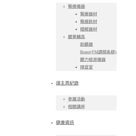
醫療儀器
醫療器材
醫療耗材
睡眠器材
聽覺輔具
助聽器
Roger(FM調頻系統)
聽力檢測儀器
隔音室
頌主恩紀錄
參展活動
相關講座
健康資訊